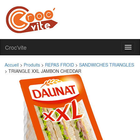
Croc'vite
Toggl
naviga
Accueil
>
Produits
>
REPAS FROID
>
SANDWICHES TRIANGLES
>
TRIANGLE XXL JAMBON CHEDDAR