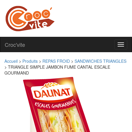
Croc'vite
Toggl
naviga
Accueil
>
Produits
>
REPAS FROID
>
SANDWICHES TRIANGLES
>
TRIANGLE SIMPLE JAMBON FUME CANTAL ESCALE
GOURMAND