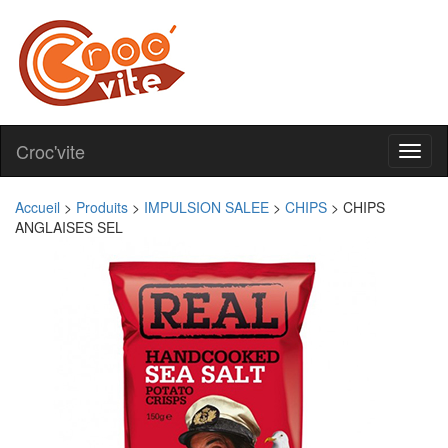
Croc'vite
Toggl
naviga
Accueil
>
Produits
>
IMPULSION SALEE
>
CHIPS
>
CHIPS
ANGLAISES SEL